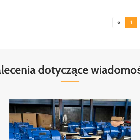
«
1
lecenia dotyczące wiadomo