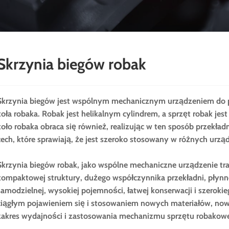
Skrzynia biegów robak
Skrzynia biegów jest wspólnym mechanicznym urządzeniem do prze
koła robaka. Robak jest helikalnym cylindrem, a sprzęt robak jes
koło robaka obraca się również, realizując w ten sposób prze
cech, które sprawiają, że jest szeroko stosowany w różnych urz
Skrzynia biegów robak, jako wspólne mechaniczne urządzenie t
kompaktowej struktury, dużego współczynnika przekładni, płynnej
samodzielnej, wysokiej pojemności, łatwej konserwacji i szerok
ciągłym pojawieniem się i stosowaniem nowych materiałów, now
zakres wydajności i zastosowania mechanizmu sprzętu robakoweg