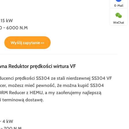
E-Mail
 15 kW
WeChat
0 ~ 6000 N.M
Wyślij zapytanie >>
wna Reduktor prędkości wirtura VF
oducenci prędkości SS304 ze stali nierdzewnej SS304 VF
ucer, możesz mieć pewność, że można kupić SS304
M Reducer z HEMU, a my zaoferujemy najlepszą
 i terminową dostawę.
~ 4 kW
 ~ 700 N.M