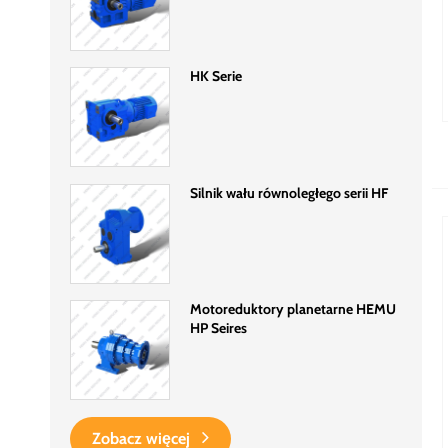
HK Serie
Silnik wału równoległego serii HF
Motoreduktory planetarne HEMU
HP Seires
Zobacz więcej