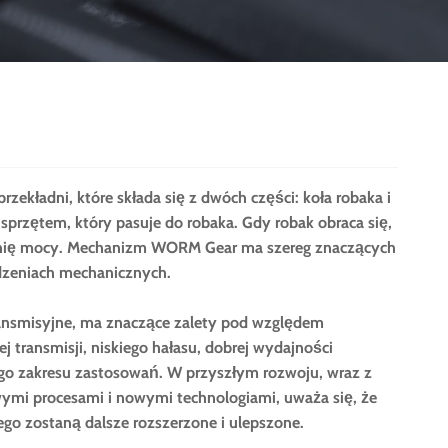
kładni, które składa się z dwóch części: koła robaka i
t sprzętem, który pasuje do robaka. Gdy robak obraca się,
kładnię mocy. Mechanizm WORM Gear ma szereg znaczących
ądzeniach mechanicznych.
ransmisyjne, ma znaczące zalety pod względem
 transmisji, niskiego hałasu, dobrej wydajności
iego zakresu zastosowań. W przyszłym rozwoju, wraz z
ymi procesami i nowymi technologiami, uważa się, że
o zostaną dalsze rozszerzone i ulepszone.